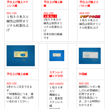
手仕上げ極上ステ
手仕上げ極上銀
手仕上げ極上コ
ンレス鍼
鍼
バルト鍼
A01-100
A02-100
A04-100
１包５０本入り
1包５０本入り
１包５０本入り
鍼先は前田オリ
鍼先は前田オリ
鍼先は前田オリジ
ジナル松葉仕上
ジナル松葉仕上
ナル松葉仕上げ
げ
げ
日本伝統の銀鍼
です
ステンレス
手仕上げ極上金鍼
中国鍼
鍼イゲタ印
A03-100
A05-200
A05-100♯印
1本からご注文できま
鍼柄部にリボン無
１包５０本
す。
しのため管鍼術に
入り
＊時価製品につき、価
応用できます。
機械仕上
格はご注文 時にお問
受注生産品につ
げ、量産型
い合わせください。
き、少々お時間が
ステンレス
かかります。
鍼