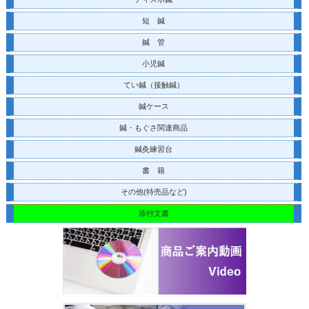
短 鍼
鍼 管
小児鍼
てい鍼
（接触鍼）
鍼ケース
鍼・もぐさ関連商品
鍼灸練習台
書 籍
その他(特売品など)
添付文書