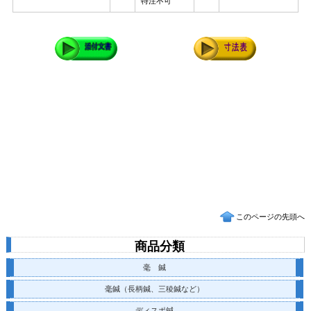
特注不可
このページの先頭へ
商品分類
毫 鍼
毫鍼（長柄鍼、三稜鍼など）
ディスポ鍼