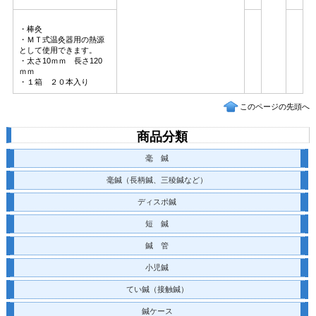
・棒灸
・ＭＴ式温灸器用の熱源
として使用できます。
・太さ10ｍｍ 長さ120
ｍｍ
・１箱 ２０本入り
このページの先頭へ
商品分類
毫 鍼
毫鍼（長柄鍼、三稜鍼など）
ディスポ鍼
短 鍼
鍼 管
小児鍼
てい鍼
（接触鍼）
鍼ケース