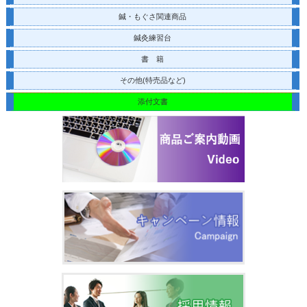
鍼・もぐさ関連商品
鍼灸練習台
書 籍
その他(特売品など)
添付文書