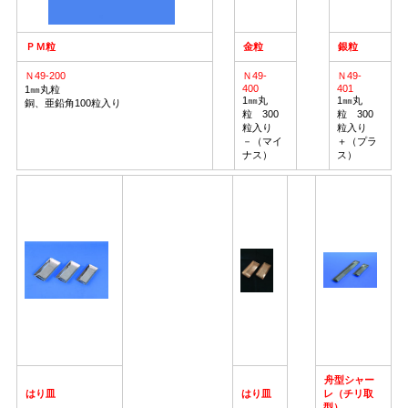
ＰＭ粒
金粒
銀粒
Ｎ49-200
Ｎ49-
Ｎ49-
400
401
1㎜丸粒
1㎜丸
1㎜丸
銅、亜鉛角100粒入り
粒 300
粒 300
粒入り
粒入り
－（マイ
＋（プラ
ナス）
ス）
舟型シャー
はり皿
はり皿
レ（チリ取
型）