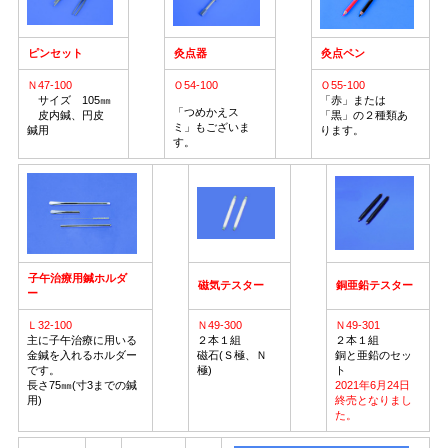
ピンセット
灸点器
灸点ペン
Ｎ47-100
Ｏ54-100
Ｏ55-100
サイズ 105㎜
「赤」または
「つめかえス
皮内鍼、円皮
「黒」の２種類あ
ミ」もございま
鍼用
ります。
す。
子午治療用鍼ホルダ
磁気テスター
銅亜鉛テスター
ー
Ｌ32-100
Ｎ49-300
Ｎ49-301
主に子午治療に用いる
２本１組
２本１組
金鍼を入れるホルダー
磁石(Ｓ極、Ｎ
銅と亜鉛のセッ
です。
極)
ト
長さ75㎜(寸3までの鍼
2021年6月24日
用)
終売となりまし
た。