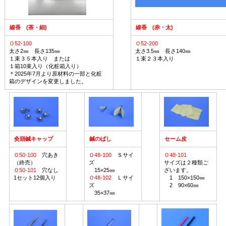
線香 (茶・細)
線香 (赤・太)
Ｏ52-100
Ｏ52-200
太さ2㎜ 長さ135㎜
太さ3.5㎜ 長さ140㎜
１束３５本入り または
１束２３本入り
１箱10束入り（化粧箱入り）
＊2025年7月より原材料の一部と化粧
箱のデザインを変更しました。
灸頭鍼キャップ
鍼のばし
セーム皮
Ｏ50-100
穴あき
Ｏ48-100
Ｓサイ
Ｏ48-101
（終売）
ズ
サイズは２種類ご
Ｏ50-101
穴なし
15×25㎜
ざいます。
1セット12個入り
Ｏ48-102
Ｌサイ
1 150×150㎜
ズ
2 90×60㎜
35×37㎜