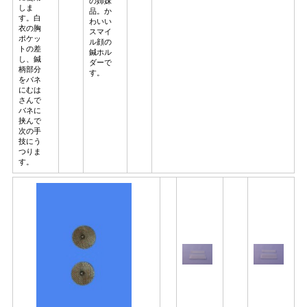
の姉妹
しま
品。か
す。白
わいい
衣の胸
スマイ
ポケッ
ル顔の
トの差
鍼ホル
し、鍼
ダーで
柄部分
す。
をバネ
にむは
さんで
バネに
挟んで
次の手
技にう
つりま
す。