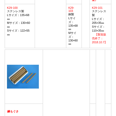
K29-100
K29-
K29-101
103
ステンレス製
ステンレス
銅製
Lサイズ：135×68
製
Lサイ
㎜
Lサイズ：
ズ：
Mサイズ：130×60
205×35㎜
135×68
㎜
Sサイズ：
㎜
Sサイズ：122×55
110×35㎜
Mサイ
㎜
【製造販
ズ：
売終了：
130×60
2018.10.7】
㎜
練もぐさ