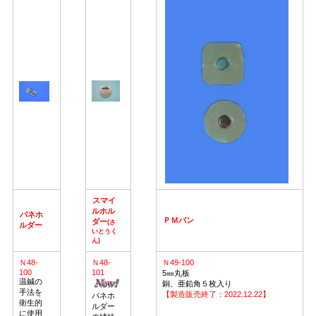
スマイ
ルホル
バネホ
ＰＭバン
ダー
(さ
ルダー
いとうく
ん)
Ｎ48-
Ｎ48-
Ｎ49-100
100
101
5㎜丸板
温鍼の
銅、亜鉛角５枚入り
手法を
【製造販売終了：2022.12.22】
バネホ
衛生的
ルダー
に使用